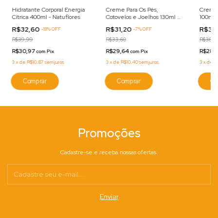
Hidratante Corporal Energia
Creme Para Os Pés,
Creme 
Cítrica 400ml - Natuflores
Cotovelos e Joelhos 130ml -
100ml -
BioIlha
R$32,60
R$31,20
R$30
-
18
%
OFF
-
7
%
OFF
R$39,99
R$33,60
R$36,3
R$30,97
R$29,64
R$28,
com
Pix
com
Pix
3
x
de
R$10,87
sem juros
3
x
de
R$10,40
sem juros
3
x
de
R
Promoções
Cadastre-se e receba nossas ofertas.