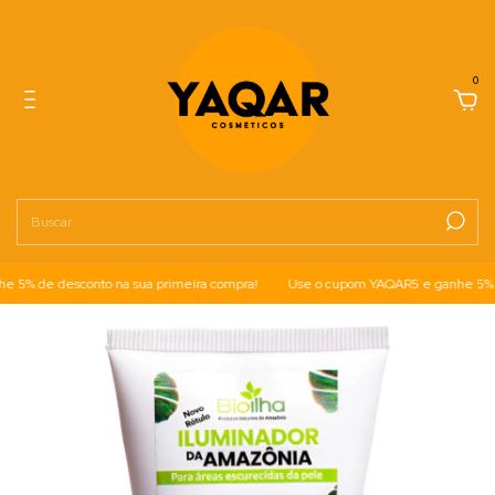
0
% de desconto na sua primeira compra!
Use o cupom YAQAR5 e ganhe 5% de 