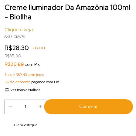
Creme Iluminador Da Amazônia 100ml
- BioIlha
Clique e veja!
SKU:
CIAVBI
R$28,30
-
21
%
OFF
R$35,90
R$26,89
com
Pix
3
x de
R$9,43
sem juros
5% de desconto
pagando com Pix
Ver mais detalhes
10
em estoque