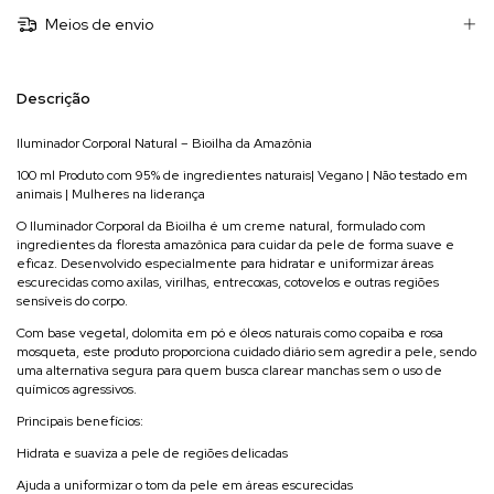
Meios de envio
Descrição
Iluminador Corporal Natural – Bioilha da Amazônia
100 ml Produto com 95% de ingredientes naturais| Vegano | Não testado em
animais | Mulheres na liderança
O Iluminador Corporal da Bioilha é um creme natural, formulado com
ingredientes da floresta amazônica para cuidar da pele de forma suave e
eficaz. Desenvolvido especialmente para hidratar e uniformizar áreas
escurecidas como axilas, virilhas, entrecoxas, cotovelos e outras regiões
sensíveis do corpo.
Com base vegetal, dolomita em pó e óleos naturais como copaíba e rosa
mosqueta, este produto proporciona cuidado diário sem agredir a pele, sendo
uma alternativa segura para quem busca clarear manchas sem o uso de
químicos agressivos.
Principais benefícios:
Hidrata e suaviza a pele de regiões delicadas
Ajuda a uniformizar o tom da pele em áreas escurecidas