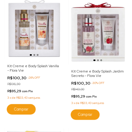
Kit Creme e Body Splash Vanilla
- Flora Vie
Kit Creme e Body Splash Jardim
Secreto - Flora Vie
R$100,30
-
26
%
OFF
R$100,30
-
30
%
OFF
R$136,30
R$143,00
R$95,29
com
Pix
R$95,29
com
Pix
3
x
de
R$33,43
sem juros
3
x
de
R$33,43
sem juros