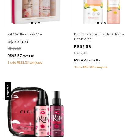
Kit Vanilla - Flora Vie
Kit Hidratante + Body Splash -
Natuflores
R$100,60
R$62,59
R$130,60
R$75,30
R$95,57
com
Pix
R$59,46
com
Pix
3
x
de
R$33,53
sem juros
3
x
de
R$20,86
sem juros
Esgotado