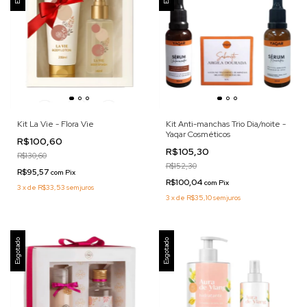
Kit La Vie - Flora Vie
Kit Anti-manchas Trio Dia/noite -
Yaqar Cosméticos
R$100,60
R$105,30
R$130,60
R$152,30
R$95,57
com
Pix
R$100,04
com
Pix
3
x
de
R$33,53
sem juros
3
x
de
R$35,10
sem juros
Esgotado
Esgotado