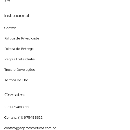
Kits
Institucional
Contato
Politica de Privacidade
Politica de Entrega
Regras Frete Gratis
Troca e Devoluções
Termos De Uso
Contatos
5511975488622
Contato: (11) 975488622
contato@yaqarcosmeticos.com.br