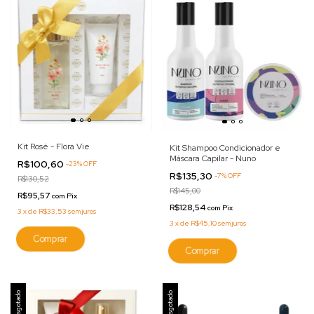
Kit Rosé - Flora Vie
Kit Shampoo Condicionador e
Máscara Capilar - Nuno
R$100,60
-
23
%
OFF
R$135,30
-
7
%
OFF
R$130,52
R$145,00
R$95,57
com
Pix
R$128,54
com
Pix
3
x
de
R$33,53
sem juros
3
x
de
R$45,10
sem juros
Esgotado
Esgotado