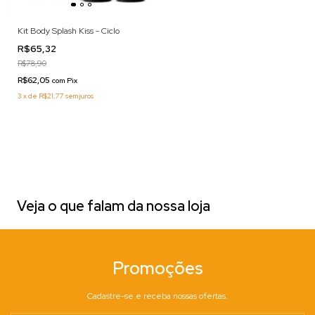
Kit Body Splash Kiss - Ciclo
R$65,32
R$78,90
R$62,05
com
Pix
3
x
de
R$21,77
sem juros
Veja o que falam da nossa loja
Promoções
Cadastre-se e receba nossas ofertas.