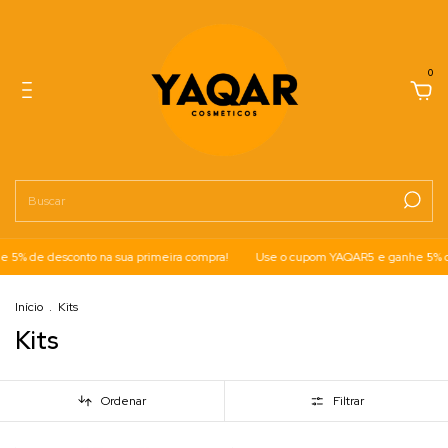
0
 de desconto na sua primeira compra!
Use o cupom YAQAR5 e ganhe 5% de d
Início
.
Kits
Kits
Ordenar
Filtrar