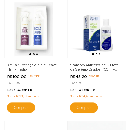
Kit Hair Coating Shield e Leave
Shampoo Anticaspa de Sulfeto
Hair - Flashon
de Selênio Caspbell 100ml -
BellaPhytus
R$100,00
R$43,20
-
17
%
OFF
-
3
%
OFF
R$120,30
R$44,60
R$95,00
R$41,04
com
Pix
com
Pix
3
x
de
R$33,33
sem juros
3
x
de
R$14,40
sem juros