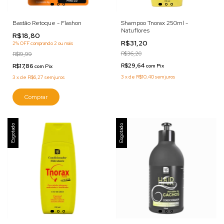
Bastão Retoque - Flashon
Shampoo Tnorax 250ml -
Natuflores
R$18,80
R$31,20
2% OFF
comprando 2 ou mais
R$36,20
R$19,99
R$29,64
R$17,86
com
Pix
com
Pix
3
x
de
R$10,40
sem juros
3
x
de
R$6,27
sem juros
Comprar
Esgotado
Esgotado