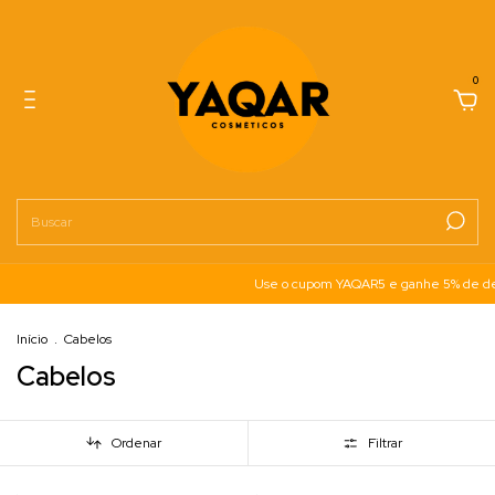
0
Use o cupom YAQAR5 e ganhe 5% de desconto na 
Início
.
Cabelos
Cabelos
Ordenar
Filtrar