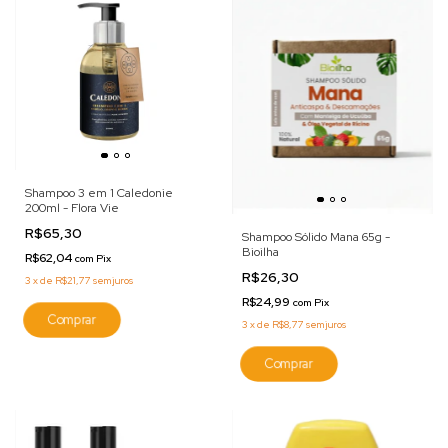
Shampoo 3 em 1 Caledonie
200ml - Flora Vie
R$65,30
Shampoo Sólido Mana 65g -
Bioilha
R$62,04
com
Pix
R$26,30
3
x
de
R$21,77
sem juros
R$24,99
com
Pix
3
x
de
R$8,77
sem juros