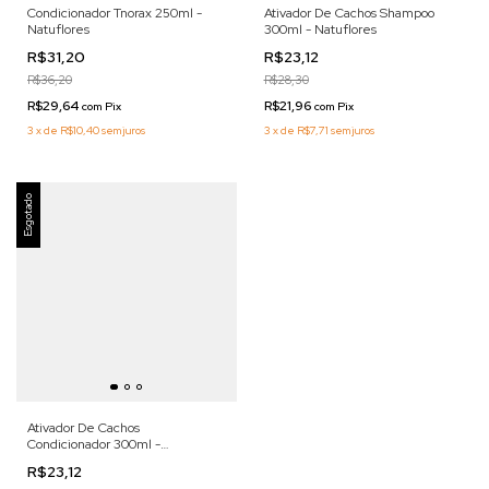
Condicionador Tnorax 250ml -
Ativador De Cachos Shampoo
Natuflores
300ml - Natuflores
R$31,20
R$23,12
R$36,20
R$28,30
R$29,64
R$21,96
com
Pix
com
Pix
3
x
de
R$10,40
sem juros
3
x
de
R$7,71
sem juros
Esgotado
Ativador De Cachos
Condicionador 300ml -
Natuflores
R$23,12