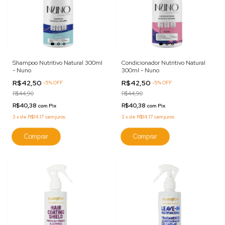
Shampoo Nutritivo Natural 300ml
Condicionador Nutritivo Natural
- Nuno
300ml - Nuno
R$42,50
R$42,50
-
5
%
OFF
-
5
%
OFF
R$44,90
R$44,90
R$40,38
R$40,38
com
Pix
com
Pix
3
x
de
R$14,17
sem juros
3
x
de
R$14,17
sem juros