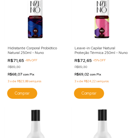
Hidratante Corporal Probiótico
Leave-in Capilar Natural
Natural 250ml - Nuno
Proteção Térmica 250ml - Nuno
R$71,65
R$72,65
-
16
%
OFF
-
15
%
OFF
R$85,30
R$85,30
R$68,07
R$69,02
com
Pix
com
Pix
3
x
de
R$23,88
sem juros
3
x
de
R$24,22
sem juros