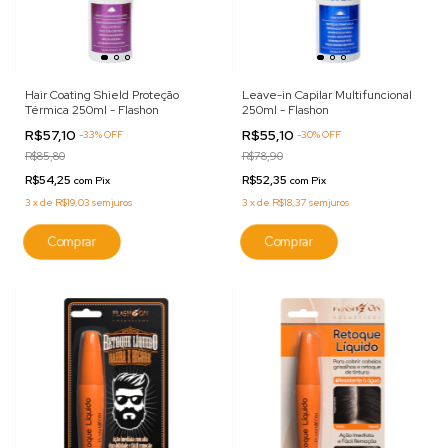
Hair Coating Shield Proteção
Leave-in Capilar Multifuncional
Térmica 250ml - Flashon
250ml - Flashon
R$57,10
R$55,10
-
33
%
OFF
-
30
%
OFF
R$85,80
R$78,90
R$54,25
R$52,35
com
Pix
com
Pix
3
x
de
R$19,03
sem juros
3
x
de
R$18,37
sem juros