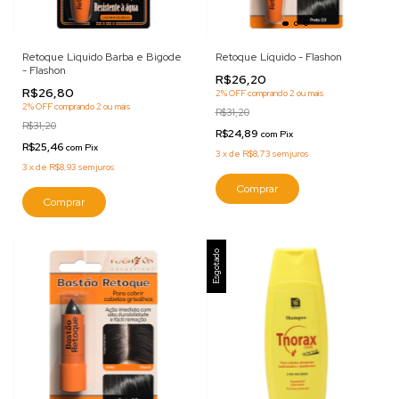
Retoque Liquido Barba e Bigode
Retoque Líquido - Flashon
- Flashon
R$26,20
R$26,80
2% OFF
comprando 2 ou mais
2% OFF
comprando 2 ou mais
R$31,20
R$31,20
R$24,89
com
Pix
R$25,46
com
Pix
3
x
de
R$8,73
sem juros
3
x
de
R$8,93
sem juros
Comprar
Comprar
Esgotado