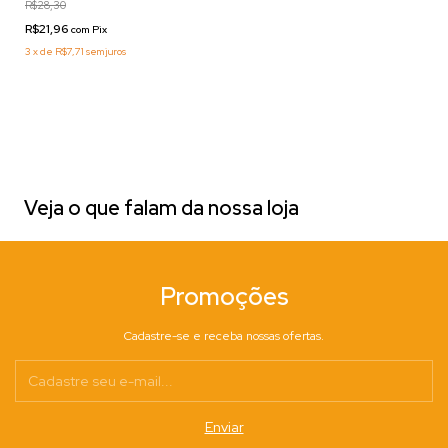
R$28,30
R$21,96
com
Pix
3
x
de
R$7,71
sem juros
Veja o que falam da nossa loja
Promoções
Cadastre-se e receba nossas ofertas.