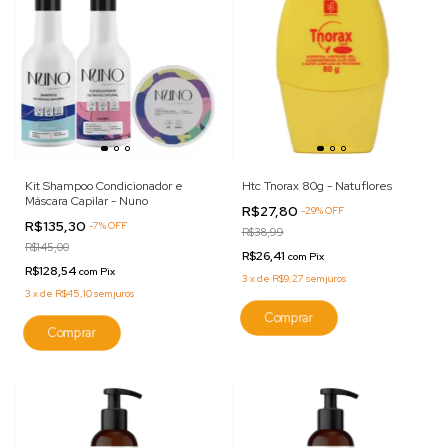
Kit Shampoo Condicionador e
Htc Tnorax 80g - Natuflores
Máscara Capilar - Nuno
R$27,80
-
29
%
OFF
R$135,30
-
7
%
OFF
R$38,99
R$145,00
R$26,41
com
Pix
R$128,54
com
Pix
3
x
de
R$9,27
sem juros
3
x
de
R$45,10
sem juros