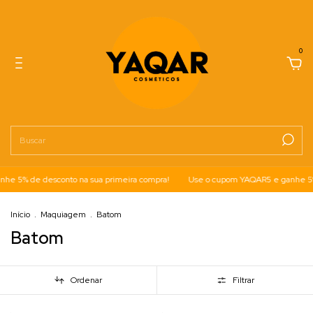
0
e 5% de desconto na sua primeira compra!
Use o cupom YAQAR5 e ganhe 5% 
Início
.
Maquiagem
.
Batom
Batom
Ordenar
Filtrar