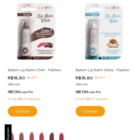
Batom Lip Balm Chilli - Flashon
Batom Lip Balm Hidra - Flashon
R$18,80
R$18,80
-
6
%
OFF
-
6
%
OFF
R$19,99
R$19,99
R$17,86
R$17,86
com
Pix
com
Pix
3
x
de
R$6,27
sem juros
3
x
de
R$6,27
sem juros
Comprar
Comprar
Esgotado