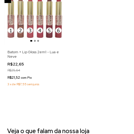
Batom + Lip Gloss 2em1 - Lua e
Neve
R$22,65
R$25,64
R$21,52
com
Pix
3
x
de
R$7,55
sem juros
Veja o que falam da nossa loja