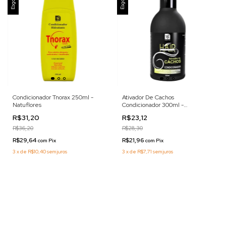
Condicionador Tnorax 250ml -
Ativador De Cachos
Natuflores
Condicionador 300ml -
Natuflores
R$31,20
R$23,12
R$36,20
R$28,30
R$29,64
R$21,96
com
Pix
com
Pix
3
x
de
R$10,40
sem juros
3
x
de
R$7,71
sem juros