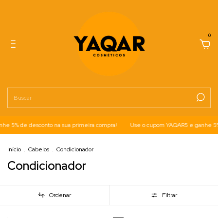
0
e 5% de desconto na sua primeira compra!
Use o cupom YAQAR5 e ganhe 5% d
Início
.
Cabelos
.
Condicionador
Condicionador
Ordenar
Filtrar