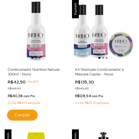
Esgotado
Condicionador Nutritivo Natural
Kit Shampoo Condicionador e
300ml - Nuno
Máscara Capilar - Nuno
R$42,50
R$135,30
-
5
%
OFF
R$44,90
R$145,00
R$40,38
R$128,54
com
Pix
com
Pix
3
x
de
R$14,17
sem juros
3
x
de
R$45,10
sem juros
Esgotado
Esgotado