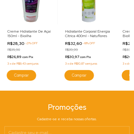
Creme Hidratante De Açaí
Hidratante Corporal Energia
Creme 
150ml - Bioilha
Cítrica 400ml - Natuflores
BioIlha
R$28,30
R$32,60
R$28
-
21
%
OFF
-
18
%
OFF
R$35,90
R$39,99
R$33,6
R$26,89
R$30,97
R$26,
com
Pix
com
Pix
3
x
de
R$9,43
sem juros
3
x
de
R$10,87
sem juros
3
x
de
R
Promoções
Cadastre-se e receba nossas ofertas.