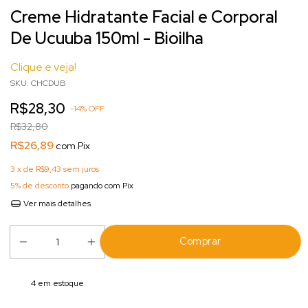
Creme Hidratante Facial e Corporal
De Ucuuba 150ml - Bioilha
Clique e veja!
SKU:
CHCDUB
R$28,30
-
14
%
OFF
R$32,80
R$26,89
com
Pix
3
x de
R$9,43
sem juros
5% de desconto
pagando com Pix
Ver mais detalhes
4
em estoque