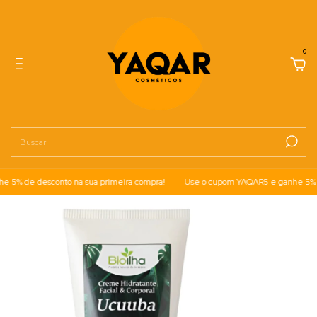
0
5% de desconto na sua primeira compra!
Use o cupom YAQAR5 e ganhe 5% de 