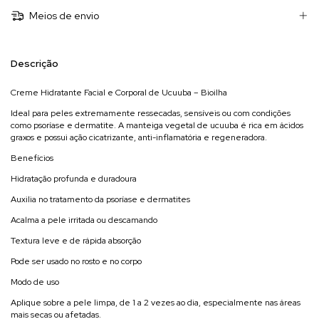
Meios de envio
Descrição
Creme Hidratante Facial e Corporal de Ucuuba – Bioilha
Ideal para peles extremamente ressecadas, sensíveis ou com condições
como psoríase e dermatite. A manteiga vegetal de ucuuba é rica em ácidos
graxos e possui ação cicatrizante, anti-inflamatória e regeneradora.
Benefícios
Hidratação profunda e duradoura
Auxilia no tratamento da psoríase e dermatites
Acalma a pele irritada ou descamando
Textura leve e de rápida absorção
Pode ser usado no rosto e no corpo
Modo de uso
Aplique sobre a pele limpa, de 1 a 2 vezes ao dia, especialmente nas áreas
mais secas ou afetadas.