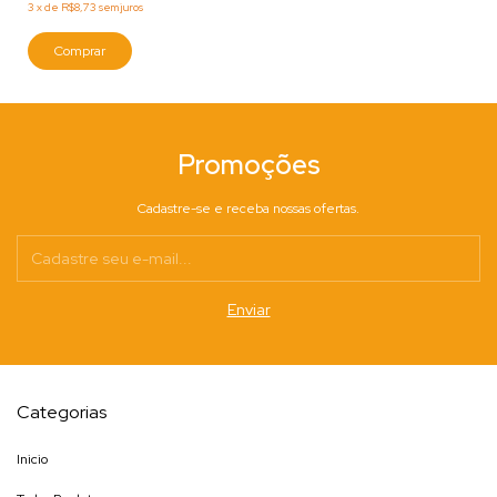
3
x
de
R$8,73
sem juros
Comprar
Promoções
Cadastre-se e receba nossas ofertas.
Categorias
Inicio