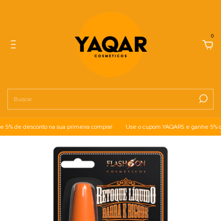
0
% de desconto na sua primeira compra!
Use o cupom YAQAR5 e ganhe 5% de d