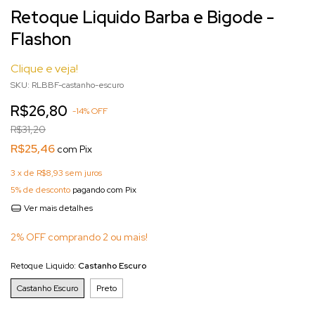
Retoque Liquido Barba e Bigode -
Flashon
Clique e veja!
SKU:
RLBBF-castanho-escuro
R$26,80
-
14
%
OFF
R$31,20
R$25,46
com
Pix
3
x de
R$8,93
sem juros
5% de desconto
pagando com Pix
Ver mais detalhes
2% OFF comprando 2 ou mais!
Retoque Liquido:
Castanho Escuro
Castanho Escuro
Preto