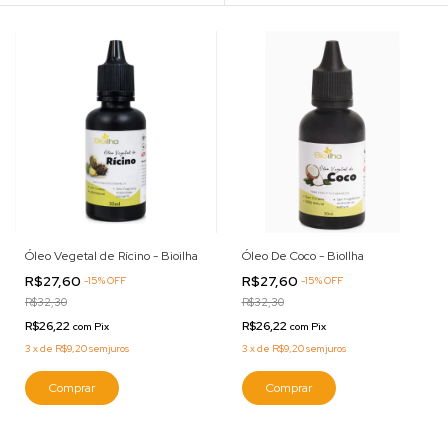
Óleo Vegetal de Rícino - Bioilha
Óleo De Coco - BioIlha
R$27,60
R$27,60
-
15
%
OFF
-
15
%
OFF
R$32,30
R$32,30
R$26,22
R$26,22
com
Pix
com
Pix
3
x
de
R$9,20
sem juros
3
x
de
R$9,20
sem juros
Comprar
Comprar