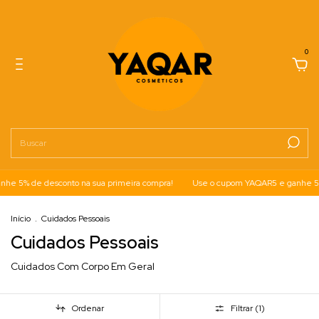
0
e 5% de desconto na sua primeira compra!
Use o cupom YAQAR5 e ganhe 5% 
Início
.
Cuidados Pessoais
Cuidados Pessoais
Cuidados Com Corpo Em Geral
Ordenar
Filtrar (
1
)