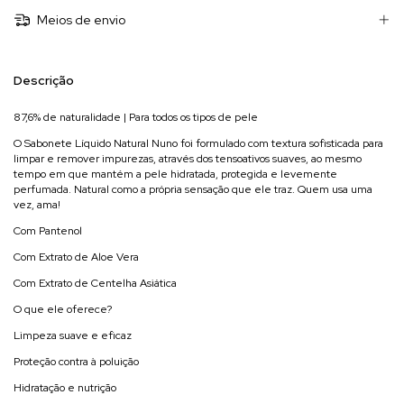
Meios de envio
Descrição
87,6% de naturalidade | Para todos os tipos de pele
O Sabonete Líquido Natural Nuno foi formulado com textura sofisticada para
limpar e remover impurezas, através dos tensoativos suaves, ao mesmo
tempo em que mantém a pele hidratada, protegida e levemente
perfumada. Natural como a própria sensação que ele traz. Quem usa uma
vez, ama!
Com Pantenol
Com Extrato de Aloe Vera
Com Extrato de Centelha Asiática
O que ele oferece?
Limpeza suave e eficaz
Proteção contra à poluição
Hidratação e nutrição