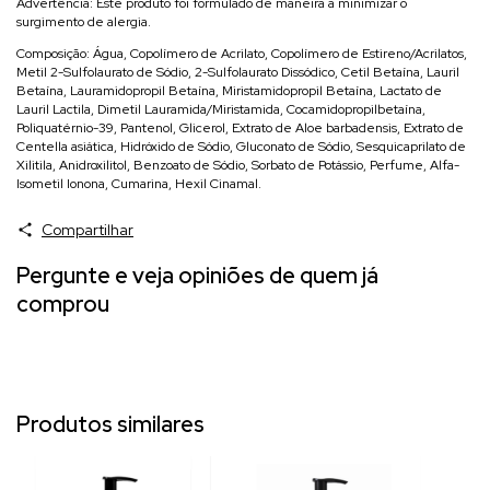
Advertência: Este produto foi formulado de maneira a minimizar o
surgimento de alergia.
Composição: Água, Copolímero de Acrilato, Copolímero de Estireno/Acrilatos,
Metil 2-Sulfolaurato de Sódio, 2-Sulfolaurato Dissódico, Cetil Betaína, Lauril
Betaína, Lauramidopropil Betaína, Miristamidopropil Betaína, Lactato de
Lauril Lactila, Dimetil Lauramida/Miristamida, Cocamidopropilbetaína,
Poliquatérnio-39, Pantenol, Glicerol, Extrato de Aloe barbadensis, Extrato de
Centella asiática, Hidróxido de Sódio, Gluconato de Sódio, Sesquicaprilato de
Xilitila, Anidroxilitol, Benzoato de Sódio, Sorbato de Potássio, Perfume, Alfa-
Isometil Ionona, Cumarina, Hexil Cinamal.
Compartilhar
Pergunte e veja opiniões de quem já
comprou
Produtos similares