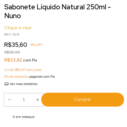
Sabonete Líquido Natural 250ml -
Nuno
Clique e veja!
SKU:
SLN
R$35,60
-
8
%
OFF
R$38,90
R$33,82
com
Pix
3
x de
R$11,87
sem juros
5% de desconto
pagando com Pix
Ver mais detalhes
5
em estoque