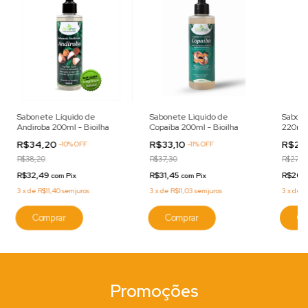
Sabonete Líquido de
Sabonete Liquido de
Sabone
Andiroba 200ml - Bioilha
Copaíba 200ml - Bioilha
220ml 
R$34,20
R$33,10
R$21
-
10
%
OFF
-
11
%
OFF
R$38,20
R$37,30
R$27,3
R$32,49
R$31,45
R$20,
com
Pix
com
Pix
3
x
de
R$11,40
sem juros
3
x
de
R$11,03
sem juros
3
x
de
R
Promoções