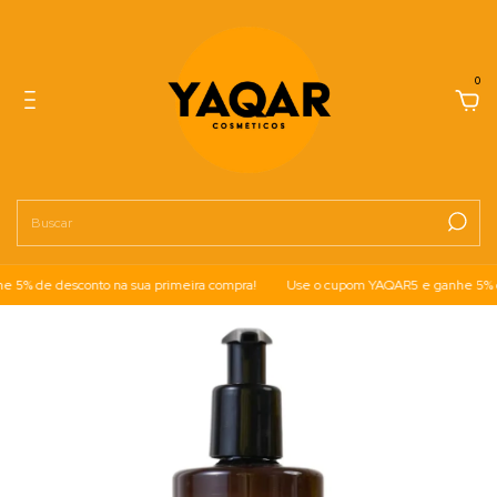
0
% de desconto na sua primeira compra!
Use o cupom YAQAR5 e ganhe 5% de 