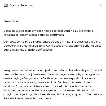
Meios de envio
Descrição
Descubra a elegância em cada nota da coleção Jardin da Ciclo, onde a
natureza se encontra com a arte da perfumaria.
Composta com 93% de ingredientes de origem natural e óleos essenciais, a
Deo Colônia Bergamota Calábria 100ml evoca uma experiência olfativa única
que eleva singularidade e sofisticação.
Imagine-se caminhando por um jardim secreto, onde cada nota perfumada é
um convite para uma jornada emocionante. Logo na entrada, a protagonista
desta criação, a Bergamota da Calábria, forma uma explosão cítrica ao se
reunir com a Laranja-sanguínea e o Limão Siciliano, despertando seus
sentidos. A fragrância inicia-se como uma sinfonia de notas frescas e
vibrantes, como um convite para explorar um universo olfativo único. No
coração deste jardim, o Néroli revela sua delicadeza, enquanto o Muguet e a
Rosa adicionam uma nota floral fresca.