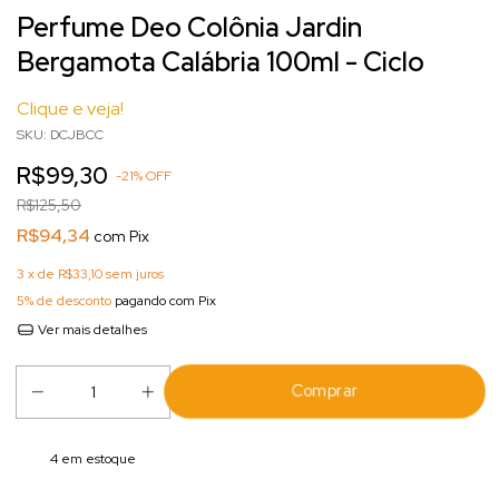
Perfume Deo Colônia Jardin
Bergamota Calábria 100ml - Ciclo
Clique e veja!
SKU:
DCJBCC
R$99,30
-
21
%
OFF
R$125,50
R$94,34
com
Pix
3
x de
R$33,10
sem juros
5% de desconto
pagando com Pix
Ver mais detalhes
4
em estoque