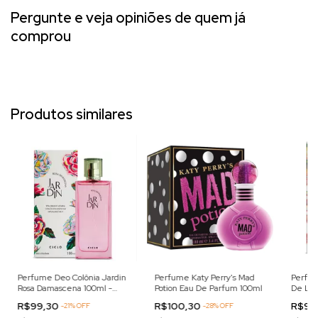
Pergunte e veja opiniões de quem já
comprou
Produtos similares
Perfume Deo Colônia Jardin
Perfume Katy Perry's Mad
Perfum
Rosa Damascena 100ml -
Potion Eau De Parfum 100ml
De Lara
Ciclo
R$99,30
R$100,30
R$99
-
21
%
OFF
-
28
%
OFF