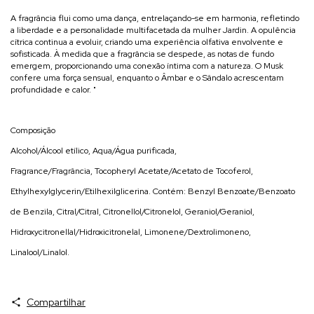
A fragrância flui como uma dança, entrelaçando-se em harmonia, refletindo
a liberdade e a personalidade multifacetada da mulher Jardin. A opulência
cítrica continua a evoluir, criando uma experiência olfativa envolvente e
sofisticada. À medida que a fragrância se despede, as notas de fundo
emergem, proporcionando uma conexão íntima com a natureza. O Musk
confere uma força sensual, enquanto o Âmbar e o Sândalo acrescentam
profundidade e calor. "
Composição
Alcohol/Álcool etílico, Aqua/Água purificada,
Fragrance/Fragrância, Tocopheryl Acetate/Acetato de Tocoferol,
Ethylhexylglycerin/Etilhexilglicerina. Contém: Benzyl Benzoate/Benzoato
de Benzila, Citral/Citral, Citronellol/Citronelol, Geraniol/Geraniol,
Hidroxycitronellal/Hidroxicitronelal, Limonene/Dextrolimoneno,
Linalool/Linalol.
Compartilhar