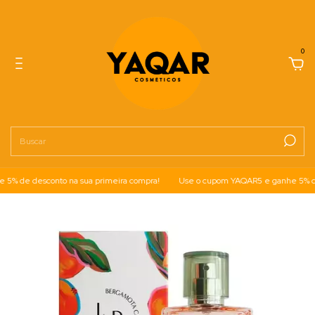
0
 de desconto na sua primeira compra!
Use o cupom YAQAR5 e ganhe 5% de d