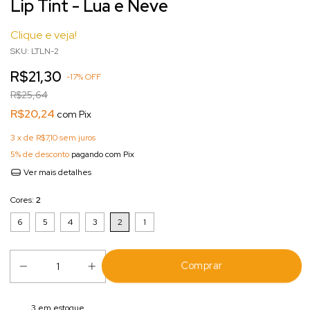
Lip Tint - Lua e Neve
Clique e veja!
SKU:
LTLN-2
R$21,30
-
17
%
OFF
R$25,64
R$20,24
com
Pix
3
x de
R$7,10
sem juros
5% de desconto
pagando com Pix
Ver mais detalhes
Cores:
2
6
5
4
3
2
1
3
em estoque