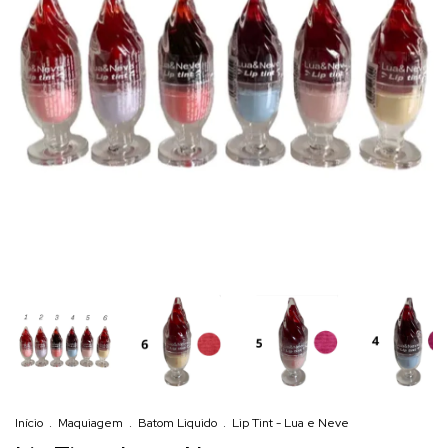
Início
.
Maquiagem
.
Batom Liquido
.
Lip Tint - Lua e Neve