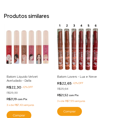
Produtos similares
Batom Líquido Velvet
Batom Lovers - Lua e Neve
Aveludado - Dalla
R$22,65
-
12
%
OFF
R$22,30
-
12
%
OFF
R$25,64
R$25,30
R$21,52
com
Pix
R$21,19
com
Pix
3
x
de
R$7,55
sem juros
3
x
de
R$7,43
sem juros
Comprar
Comprar