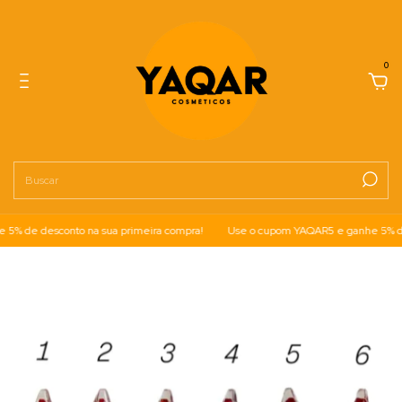
0
 de desconto na sua primeira compra!
Use o cupom YAQAR5 e ganhe 5% de d