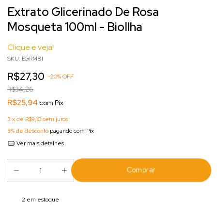
Extrato Glicerinado De Rosa
Mosqueta 100ml - BioIlha
Clique e veja!
SKU:
EGRMBI
R$27,30
-
20
%
OFF
R$34,26
R$25,94
com
Pix
3
x de
R$9,10
sem juros
5% de desconto
pagando com Pix
Ver mais detalhes
2
em estoque