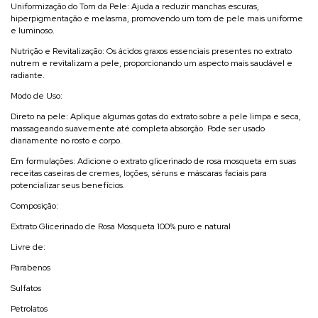
Uniformização do Tom da Pele: Ajuda a reduzir manchas escuras,
hiperpigmentação e melasma, promovendo um tom de pele mais uniforme
e luminoso.
Nutrição e Revitalização: Os ácidos graxos essenciais presentes no extrato
nutrem e revitalizam a pele, proporcionando um aspecto mais saudável e
radiante.
Modo de Uso:
Direto na pele: Aplique algumas gotas do extrato sobre a pele limpa e seca,
massageando suavemente até completa absorção. Pode ser usado
diariamente no rosto e corpo.
Em formulações: Adicione o extrato glicerinado de rosa mosqueta em suas
receitas caseiras de cremes, loções, séruns e máscaras faciais para
potencializar seus benefícios.
Composição:
Extrato Glicerinado de Rosa Mosqueta 100% puro e natural
Livre de:
Parabenos
Sulfatos
Petrolatos