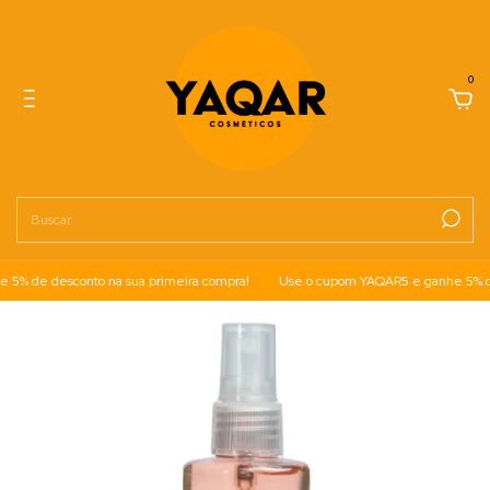
0
 de desconto na sua primeira compra!
Use o cupom YAQAR5 e ganhe 5% de d