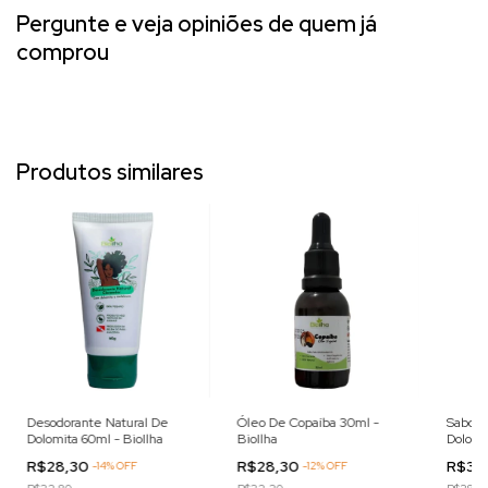
Pergunte e veja opiniões de quem já
comprou
Produtos similares
Desodorante Natural De
Óleo De Copaíba 30ml -
Sabone
Dolomita 60ml - BioIlha
BioIlha
Dolomi
Bioilha
R$28,30
R$28,30
R$34
-
14
%
OFF
-
12
%
OFF