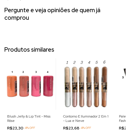
Pergunte e veja opiniões de quem já
comprou
Produtos similares
Blush Jelly & Lip Tint - Miss
Contorno E Iluminador 2 Em 1
Paleta
Rôse
- Lua e Neve
Fashion
R$23,30
R$23,68
R$20
-
8
%
OFF
-
8
%
OFF