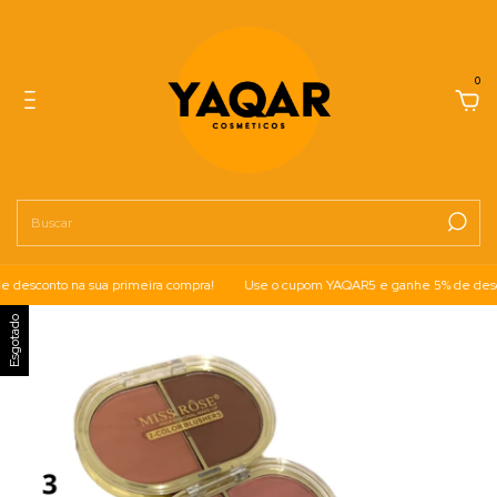
0
esconto na sua primeira compra!
Use o cupom YAQAR5 e ganhe 5% de descont
Esgotado