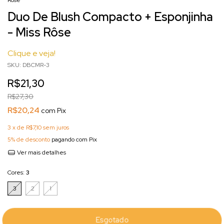
Duo De Blush Compacto + Esponjinha
- Miss Rôse
Clique e veja!
SKU:
DBCMR-3
R$21,30
R$27,30
R$20,24
com
Pix
3
x de
R$7,10
sem juros
5% de desconto
pagando com Pix
Ver mais detalhes
Cores:
3
3
2
1