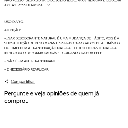
NÃO POSSUI BICARBONATO DE SÓDIO, IDEAL PARA HIDRATAR E CLAREAR
AXILAS. POSSUI AROMA LEVE.
USO DIÁRIO.
ATENÇÃO:
-USAR DESODORANTE NATURAL É UMA MUDANÇA DE HÁBITO, POIS É A
SUBSTITUIÇÃO DE DESODORANTES SPRAY CARREGADOS DE ALUMÍNIOS
QUE IMPEDEM A TRANSPIRAÇÃO NATURAL. O DESODORANTE NATURAL
INIBI O ODOR DE FORMA SAUDÁVEL CUIDANDO DA SUA PELE.
- NÃO É UM ANTI-TRANSPIRANTE;
- É NECESSÁRIO REAPLICAR;
Compartilhar
Pergunte e veja opiniões de quem já
comprou