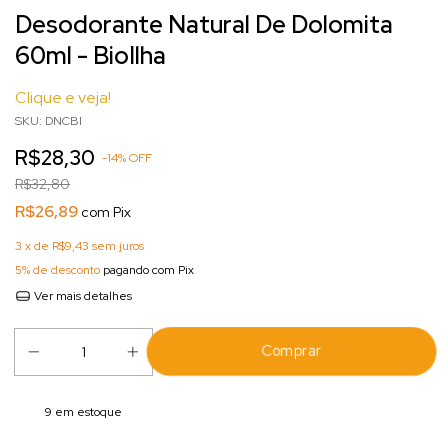
Desodorante Natural De Dolomita
60ml - BioIlha
Clique e veja!
SKU:
DNCBI
R$28,30
-
14
%
OFF
R$32,80
R$26,89
com
Pix
3
x de
R$9,43
sem juros
5% de desconto
pagando com Pix
Ver mais detalhes
9
em estoque