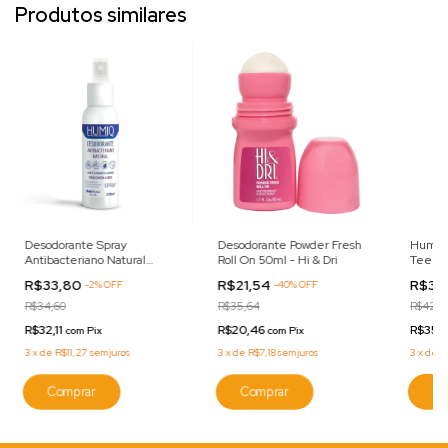
Produtos similares
Desodorante Spray
Desodorante Powder Fresh
Humiq 
Antibacteriano Natural
Roll On 50ml - Hi & Dri
Teens 
Vegano Humiq 120ml -
R$33,80
R$21,54
R$37
-
2
%
OFF
-
40
%
OFF
BellaPhytus
R$34,60
R$35,64
R$42,3
R$32,11
R$20,46
R$35,
com
Pix
com
Pix
3
x
de
R$11,27
sem juros
3
x
de
R$7,18
sem juros
3
x
de
R