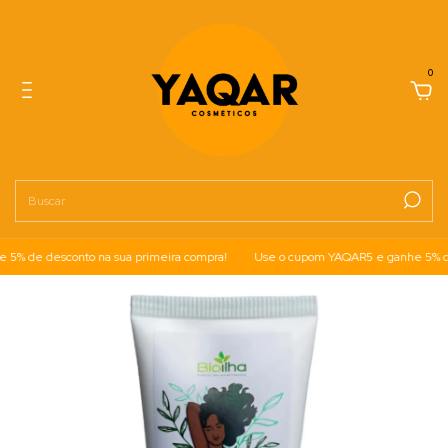
0
 de desconto na sua primeira compra!
Use o cupom YAQAR5 e ganhe 5% de d