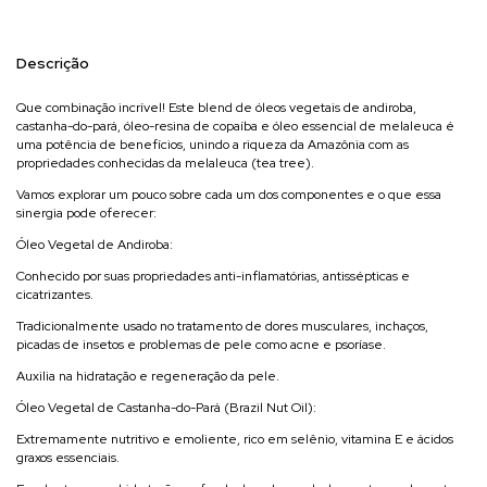
Descrição
Que combinação incrível! Este blend de óleos vegetais de andiroba,
castanha-do-pará, óleo-resina de copaíba e óleo essencial de melaleuca é
uma potência de benefícios, unindo a riqueza da Amazônia com as
propriedades conhecidas da melaleuca (tea tree).
Vamos explorar um pouco sobre cada um dos componentes e o que essa
sinergia pode oferecer:
Óleo Vegetal de Andiroba:
Conhecido por suas propriedades anti-inflamatórias, antissépticas e
cicatrizantes.
Tradicionalmente usado no tratamento de dores musculares, inchaços,
picadas de insetos e problemas de pele como acne e psoríase.
Auxilia na hidratação e regeneração da pele.
Óleo Vegetal de Castanha-do-Pará (Brazil Nut Oil):
Extremamente nutritivo e emoliente, rico em selênio, vitamina E e ácidos
graxos essenciais.