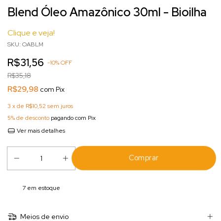
Blend Óleo Amazônico 30ml - Bioilha
Clique e veja!
SKU:
OABLM
R$31,56
-
10
%
OFF
R$35,18
R$29,98
com
Pix
3
x de
R$10,52
sem juros
5% de desconto
pagando com Pix
Ver mais detalhes
7
em estoque
Meios de envio