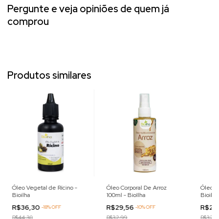
Pergunte e veja opiniões de quem já
comprou
Produtos similares
Óleo Vegetal de Rícino -
Óleo Corporal De Arroz
Óleo D
Bioilha
100ml - BioIlha
Bioilha
R$36,30
R$29,56
R$28
-
18
%
OFF
-
10
%
OFF
R$44,30
R$32,99
R$32,3