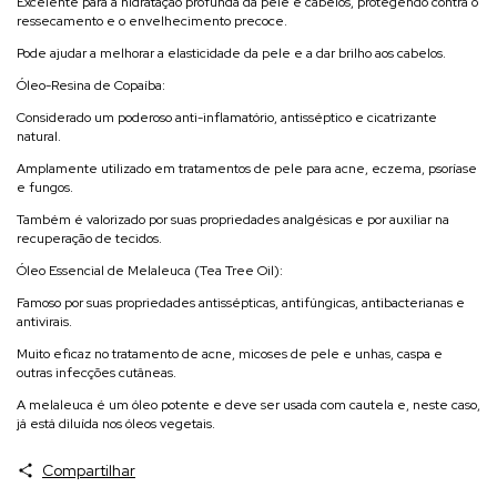
Excelente para a hidratação profunda da pele e cabelos, protegendo contra o
ressecamento e o envelhecimento precoce.
Pode ajudar a melhorar a elasticidade da pele e a dar brilho aos cabelos.
Óleo-Resina de Copaíba:
Considerado um poderoso anti-inflamatório, antisséptico e cicatrizante
natural.
Amplamente utilizado em tratamentos de pele para acne, eczema, psoríase
e fungos.
Também é valorizado por suas propriedades analgésicas e por auxiliar na
recuperação de tecidos.
Óleo Essencial de Melaleuca (Tea Tree Oil):
Famoso por suas propriedades antissépticas, antifúngicas, antibacterianas e
antivirais.
Muito eficaz no tratamento de acne, micoses de pele e unhas, caspa e
outras infecções cutâneas.
A melaleuca é um óleo potente e deve ser usada com cautela e, neste caso,
já está diluída nos óleos vegetais.
Compartilhar