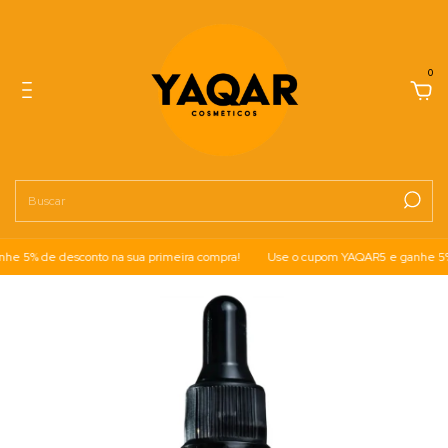
0
 5% de desconto na sua primeira compra!
Use o cupom YAQAR5 e ganhe 5% de