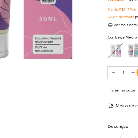
3
x de
R$21,77
sem
5% de desconto
pa
Ver mais deta
Cor:
Bege Médio
2
em estoque
Meios de e
Descrição