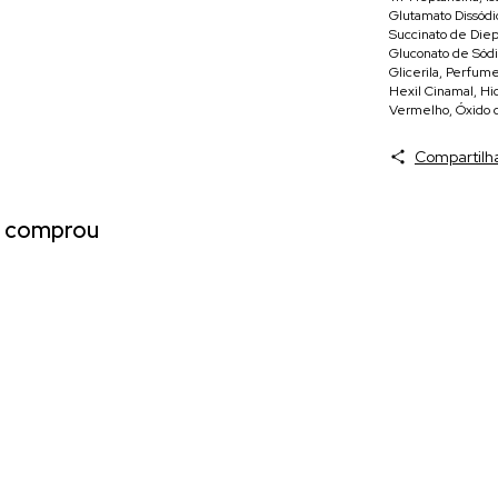
Glutamato Dissódic
Succinato de Diept
Gluconato de Sódio
Glicerila, Perfume
Hexil Cinamal, Hid
Vermelho, Óxido d
Compartilh
já comprou