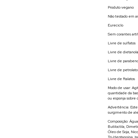
Produto vegano
Não testado em a
Eureciclo
Sem corantes artif
Livre de sulfatos
Livre de dietanol
Livre de paraben
Livre de petrolato
Livre de ftalatos
Modo de usar: Agi
quantidade da bas
ou esponja sobre 
Advertência: Este
surgimento de ale
Composição: Água, 
Butiloctila, Dimeti
Óleo de Soja, Nico
Tri-Heptanoína, Is