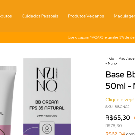
odutos
Cuidados Pessoais
Produtos Veganos
Maquiag
Use o cupom YAQAR5 e ganhe 5% de desconto 
Início
.
Maquiag
- Nuno
Base Bb
50ml -
Clique e veja!
SKU:
BBCNC2
R$65,30
-
R$78,30
R$62,04
com