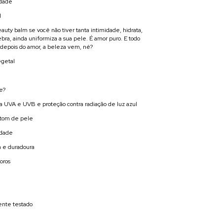
idade
l
auty balm se você não tiver tanta intimidade, hidrata,
bra, ainda uniformiza a sua pele. É amor puro. E todo
depois do amor, a beleza vem, né?
getal
e?
ria UVA e UVB e proteção contra radiação de luz azul
 tom de pele
idade
a e duradoura
oros
nte testado