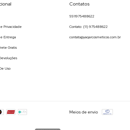
cional
Contatos
5511975488622
 de Privacidade
Contato: (11) 975488622
 de Entrega
contato@yaqarcosmeticos.com.br
rete Gratis
 Devoluções
De Uso
Meios de envio