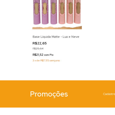
Base Líquida Matte - Lua e Neve
R$22,65
R$25,64
R$21,52
com
Pix
3
x
de
R$7,55
sem juros
Promoções
Cadastre