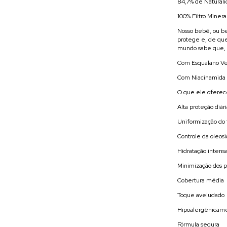
84,7% de Natural
100% Filtro Minera
Nosso bebê, ou be
protege e, de que
mundo sabe que, 
Com Esqualano Ve
Com Niacinamida
O que ele oferec
Alta proteção diá
Uniformização do
Controle da oleos
Hidratação intens
Minimização dos p
Cobertura média
Toque aveludado
Hipoalergênicame
Fórmula segura