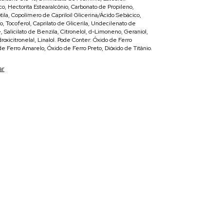
o, Hectorita Estearalcônio, Carbonato de Propileno,
ila, Copolímero de Capriloil Glicerina/Ácido Sebácico,
, Tocoferol, Caprilato de Glicerila, Undecilenato de
, Salicilato de Benzila, Citronelol, d-Limoneno, Geraniol,
roxicitronelal, Linalol. Pode Conter: Óxido de Ferro
e Ferro Amarelo, Óxido de Ferro Preto, Dióxido de Titânio.
ar