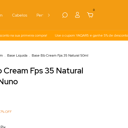
0
em
Cabelos
Perfumes
Kits
na sua primeira compra!
Use o cupom YAQAR5 e ganhe 5% de desconto na su
em
.
Base Liquida
.
Base Bb Cream Fps 35 Natural 50ml
 Cream Fps 35 Natural
 Nuno
17
%
OFF
Pix