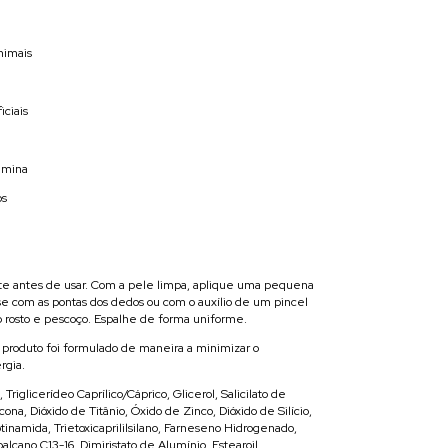
nimais
iciais
amina
os
te antes de usar. Com a pele limpa, aplique uma pequena
e com as pontas dos dedos ou com o auxílio de um pincel
o rosto e pescoço. Espalhe de forma uniforme.
 produto foi formulado de maneira a minimizar o
rgia.
Triglicerídeo Caprílico/Cáprico, Glicerol, Salicilato de
cona, Dióxido de Titânio, Óxido de Zinco, Dióxido de Silício,
tinamida, Trietoxicaprililsilano, Farneseno Hidrogenado,
oalcano C13-16, Dimiristato de Alumínio, Estearoil