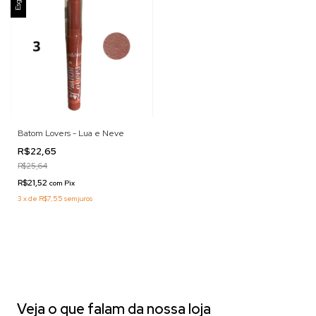
Batom Lovers - Lua e Neve
R$22,65
R$25,64
R$21,52
com
Pix
3
x
de
R$7,55
sem juros
Veja o que falam da nossa loja