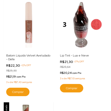
Batom Líquido Velvet Aveludado
Lip Tint - Lua e Neve
- Dalla
R$21,30
-
17
%
OFF
R$22,30
-
12
%
OFF
R$25,64
R$25,30
R$20,24
com
Pix
R$21,19
com
Pix
3
x
de
R$7,10
sem juros
3
x
de
R$7,43
sem juros
Comprar
Comprar
Esgotado