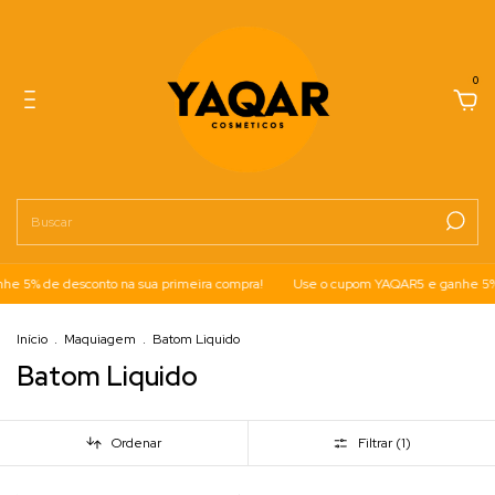
0
 5% de desconto na sua primeira compra!
Use o cupom YAQAR5 e ganhe 5% d
Início
.
Maquiagem
.
Batom Liquido
Batom Liquido
Ordenar
Filtrar (
1
)